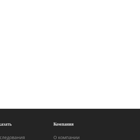
казать
Компания
следования
О компании